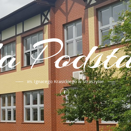
ła Podst
im. Ignacego Krasickiego w Straszynie