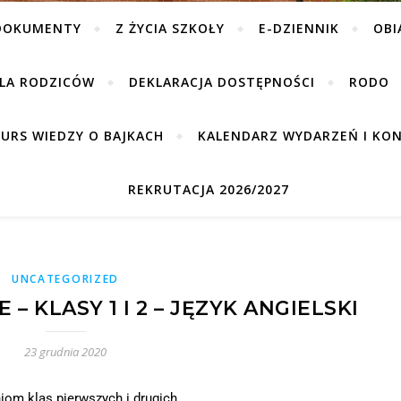
DOKUMENTY
Z ŻYCIA SZKOŁY
E-DZIENNIK
OBI
DLA RODZICÓW
DEKLARACJA DOSTĘPNOŚCI
RODO
URS WIEDZY O BAJKACH
KALENDARZ WYDARZEŃ I KON
REKRUTACJA 2026/2027
UNCATEGORIZED
 KLASY 1 I 2 – JĘZYK ANGIELSKI
23 grudnia 2020
iom klas pierwszych i drugich.