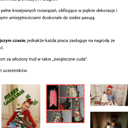
pełne kreatywnych rozwiązań, obfitujące w piękne dekoracje i
cznymi umiejętnościami doskonale do siebie pasują.
ejszym czasie
, jednakże każda praca zasługuje na nagrodę ze
ść.
om za włożony trud w takie „świąteczne cuda”.
h uczestników.